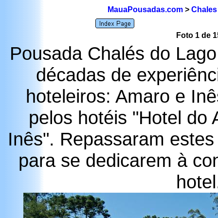
MauaPousadas.com
>
Chales
Foto 1
de 1
Pousada Chalés do Lago é
décadas de experiênc
hoteleiros: Amaro e In
pelos hotéis "Hotel do
Inês". Repassaram estes h
para se dedicarem à co
hotel